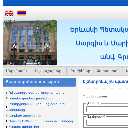
Երևանի Պետակ
Սարգիս և Մարի
անվ. Գ
Մեր մասին
Այլ պաշարներ
Բաժիններ
Քարտարան
Էլեկտրոնային պատվ
Ցեղասպանագիտություն
Ով կարող է օգտվել գրադարանից
Պատվիրատու
Ինչպես դառնալ բաժանորդ
[Անուն
*
]
Ընթերցողական տոմսից օգտվելու
կանոնները.
Հոդված պատվիրել
[Էլ-փոստ
*
]
Օգտվել ՌՊԳ ատենախոսություններից
Ինչպես գտնել մեզ