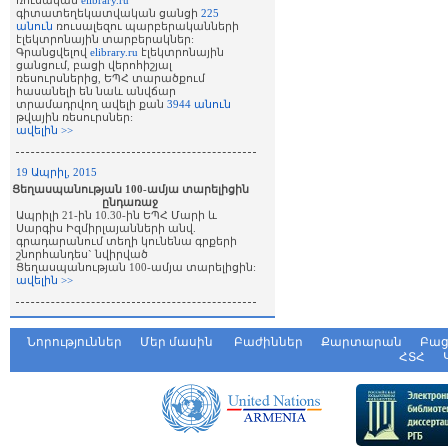
ռուսական
elibrary.ru
գիտատեղեկատվական ցանցի
225
անուն
ռուսալեզու պարբերականների
էլեկտրոնային տարբերակներ:
Գրանցվելով
elibrary.ru
էլեկտրոնային
ցանցում, բացի վերոհիշյալ
ռեսուրսներից, ԵՊՀ տարածքում
հասանելի են նաև անվճար
տրամադրվող ավելի քան
3944 անուն
թվային ռեսուրսներ:
ավելին >>
19 Ապրիլ, 2015
Ցեղասպանության 100-ամյա տարելիցին
ընդառաջ
Ապրիլի 21-ին 10.30-ին ԵՊՀ Մարի և
Սարգիս Իզմիրլայանների անվ.
գրադարանում տեղի կունենա գրքերի
շնորհանդես` նվիրված
Ցեղասպանության 100-ամյա տարելիցին:
ավելին >>
Նորություններ
Մեր մասին
Բաժիններ
Քարտարան
Բաց
ՀՏՀ