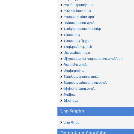
Ժուռնալիստիկա
Ինֆորմատիկա
Իրավաբանություն
Կենսաբանություն
Հանրագիտարաններ
Հնատիպ
Հնատիպ Գրքեր
Հոգեբանություն
Մաթեմատիկա
Միջազգային հարաբերություններ
Պատմություն
Սոցիոլոգիա
Տնտեսագիտություն
Ցեղասպանագիտություն
Փիլիսոփայություն
Քիմիա
Ֆիզիկա
Նոր Գրքեր
Նոր Գրքեր
Օգտակար Հղումներ