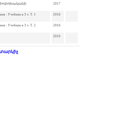
կ փոփոխականի
2017
я : Учебник в 3 т. Т. 1
2016
я : Учебник в 3 т. Т. 2
2016
2016
դիտարկիչ