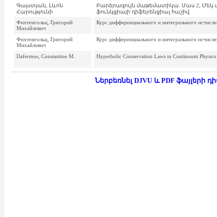
Գալստյան, Լևոն
Բարձրագույն մաթեմատիկա. Մաս 2, Մե
Հարությունի
ֆունկցիայի դիֆերենցիալ հաշիվ
Фихтенгольц, Григорий
Курс дифференциального и интегрального исчислени
Михайлович
Фихтенгольц, Григорий
Курс дифференциального и интегрального исчислени
Михайлович
Dafermos, Constantine M.
Hyperbolic Conservation Laws in Continuum Physics
Ներբեռնել DJVU և PDF ֆայլերի 