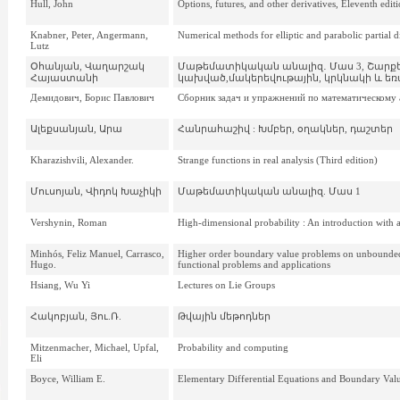
Hull, John
Options, futures, and other derivatives, Eleventh edit
Knabner, Peter, Angermann,
Numerical methods for elliptic and parabolic partial d
Lutz
Օհանյան, Վաղարշակ
Մաթեմատիկական անալիզ․ Մաս 3, Շարք
Հայաստանի
կախված,մակերեվութային, կրկնակի և եռ
Демидович, Борис Павлович
Сборник задач и упражнений по математическому 
Ալեքսանյան, Արա
Հանրահաշիվ : Խմբեր, օղակներ, դաշտեր
Kharazishvili, Alexander.
Strange functions in real analysis (Third edition)
Մուսոյան, Վիդոկ Խաչիկի
Մաթեմատիկական անալիզ. Մաս 1
Vershynin, Roman
High-dimensional probability : An introduction with a
Minhós, Feliz Manuel, Carrasco,
Higher order boundary value problems on unbounded 
Hugo.
functional problems and applications
Hsiang, Wu Yi
Lectures on Lie Groups
Հակոբյան, Յու.Ռ.
Թվային մեթոդներ
Mitzenmacher, Michael, Upfal,
Probability and computing
Eli
Boyce, William E.
Elementary Differential Equations and Boundary Val