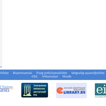
իններ
Քարտարան
Բաց շտեմարաններ
Առցանց պատվերներ
ՀՏՀ
Կոնտակտ
Moodle