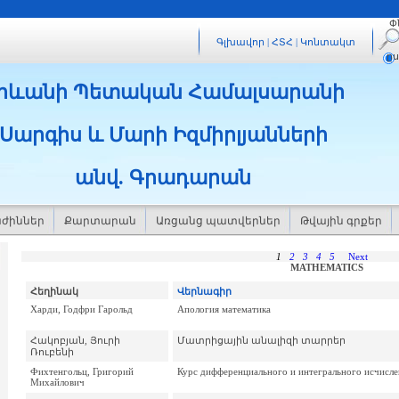
Փ
Գլխավոր
|
ՀՏՀ
|
Կոնտակտ
ը
րևանի Պետական Համալսարանի
Սարգիս և Մարի Իզմիրլյանների
անվ. Գրադարան
ժիններ
Քարտարան
Առցանց պատվերներ
Թվային գրքեր
1
2
3
4
5
Next
MATHEMATICS
Հեղինակ
Վերնագիր
Харди, Годфри Гарольд
Апология математика
Հակոբյան, Յուրի
Մատրիցային անալիզի տարրեր
Ռուբենի
Фихтенгольц, Григорий
Курс дифференциального и интегрального исчислен
Михайлович