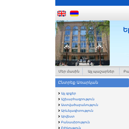
Ե
Մեր մասին
Այլ պաշարներ
Բա
Ընտրեք Առարկան
Այլ գրքեր
Աշխարհագրություն
Աստվածաբանություն
Արևելագիտություն
Արվեստ
Բանասիրություն
Բժշկություն