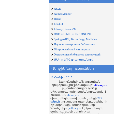
ArXiv
AuthorMapper
DOAJ
EBSCO
Library Genesis2M
OXFORD MEDICINE ONLINE
Springer-IPS, Technology, Medicine
Научная электронная библиотека
Общероссийский мат. портал
Электронная библиотека диссертаций
ՄԱԿ-ը ԵՊՀ գրադարանում
Վերջին Նորություններ
10 Հունիս, 2015
Շարունակվում է ռուսական
էլեկտրոնային շտեմարանի`
elibrary.ru
բաժանորդագրությունը
ԵՊՀ գրադարանը բաժանորդագրվել է
ռուսական
elibrary.ru
գիտատեղեկատվական ցանցի
225
անուն
ռուսալեզու պարբերականների
էլեկտրոնային տարբերակներ:
Գրանցվելով
elibrary.ru
էլեկտրոնային
ցանցում, բացի վերոհիշյալ