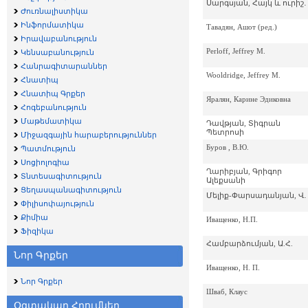
Սարգսյան, Հայկ և ուրիշ․
Ժուռնալիստիկա
Ինֆորմատիկա
Тавадян, Ашот (ред.)
Իրավաբանություն
Perloff, Jeffrey M.
Կենսաբանություն
Հանրագիտարաններ
Wooldridge, Jeffrey M.
Հնատիպ
Հնատիպ Գրքեր
Яралян, Карине Эдиковна
Հոգեբանություն
Մաթեմատիկա
Դավթյան, Տիգրան
Պետրոսի
Միջազգային հարաբերություններ
Буров , В.Ю.
Պատմություն
Սոցիոլոգիա
Ղարիբյան, Գրիգոր
Տնտեսագիտություն
Ալեքսանի
Ցեղասպանագիտություն
Մելիք-Փարսադանյան, Վ․
Փիլիսոփայություն
Քիմիա
Иващенко, Н.П.
Ֆիզիկա
Համբարձումյան, Ա.Հ.
Նոր Գրքեր
Иващенко, Н. П.
Նոր Գրքեր
Шваб, Клаус
Օգտակար Հղումներ