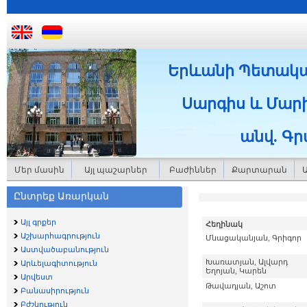
Երևանի Պետակ
Սարգիս և Մարի
անվ. Գ
Մեր մասին
Այլ պաշարներ
Բաժիններ
Քարտարան
Ընտրեք Առարկան
Այլ գրքեր
Հեղինակ
Աշխարհագրություն
Մնացականյան, Գրիգոր
Աստվածաբանություն
Խառատյան, Ալվարդ
Արևելագիտություն
Եղոյան, Կարեն
Արվեստ
Թավադյան, Աշոտ
Բանասիրություն
Բժշկություն