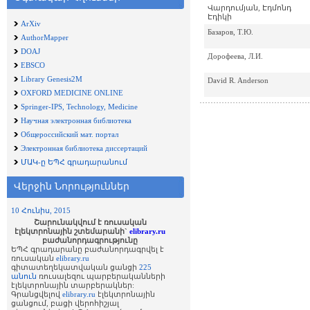
Վարդումյան, Էդմոնդ
Էդիկի
ArXiv
Базаров, Т.Ю.
AuthorMapper
DOAJ
Дорофеева, Л.И.
EBSCO
Library Genesis2M
David R. Anderson
OXFORD MEDICINE ONLINE
Springer-IPS, Technology, Medicine
Научная электронная библиотека
Общероссийский мат. портал
Электронная библиотека диссертаций
ՄԱԿ-ը ԵՊՀ գրադարանում
Վերջին Նորություններ
10 Հունիս, 2015
Շարունակվում է ռուսական
էլեկտրոնային շտեմարանի`
elibrary.ru
բաժանորդագրությունը
ԵՊՀ գրադարանը բաժանորդագրվել է
ռուսական
elibrary.ru
գիտատեղեկատվական ցանցի
225
անուն
ռուսալեզու պարբերականների
էլեկտրոնային տարբերակներ:
Գրանցվելով
elibrary.ru
էլեկտրոնային
ցանցում, բացի վերոհիշյալ